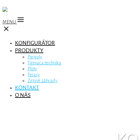
MENU
KONFIGURÁTOR
PRODUKTY
Pergoly
Tieniaca technika
Ploty
Terasy
Zimné záhrady
KONTAKT
O NÁS